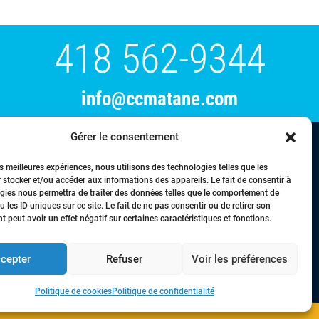
418 562-9344
info@ccmatane.com
Gérer le consentement
tration
Événements
Membres
Nous joindre
es meilleures expériences, nous utilisons des technologies telles que les
 stocker et/ou accéder aux informations des appareils. Le fait de consentir à
gies nous permettra de traiter des données telles que le comportement de
 les ID uniques sur ce site. Le fait de ne pas consentir ou de retirer son
 peut avoir un effet négatif sur certaines caractéristiques et fonctions.
droits réservés © Chambre de commerce de la région de Matane - 2024
cepter
Refuser
Voir les préférences
Politique de cookies
Politique de confidentialité