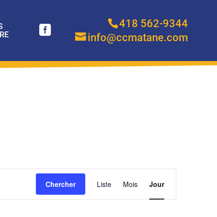
418 562-9344
S
RE
info@ccmatane.com
NAVIGATION
Chercher
Liste
Mois
DE
Jour
VUES
ÉVÈNEMENT