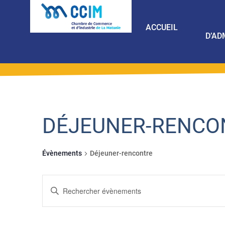
ACCUEIL
D’AD
DÉJEUNER-RENCO
Évènements
Déjeuner-rencontre
RECHERCHE
Saisir
ET
mot-
NAVIGATION
clé.