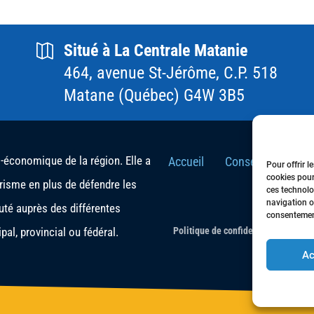
Situé à La Centrale Matanie
464, avenue St-Jérôme, C.P. 518
Matane (Québec) G4W 3B5
conomique de la région. Elle a
Accueil
Conseil d’Adminis
Pour offrir l
cookies pour
urisme en plus de défendre les
ces technolo
navigation ou
té auprès des différentes
consentement
al, provincial ou fédéral.
Politique de confidentialité
- Tous 
Ac