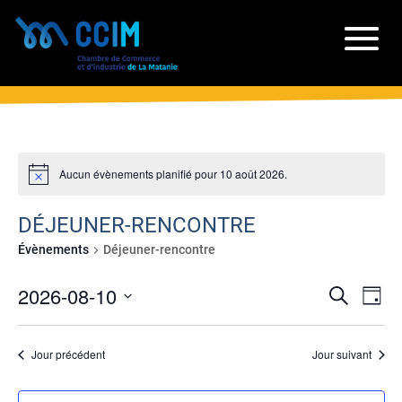
Aucun évènements planifié pour 10 août 2026.
DÉJEUNER-RENCONTRE
Évènements
Déjeuner-rencontre
RECH
NA
2026-08-10
Recherche
Jour
DE
ET
Sélectionnez
VU
NAVIG
une
ÉV
Jour précédent
Jour suivant
date.
DE
VUES