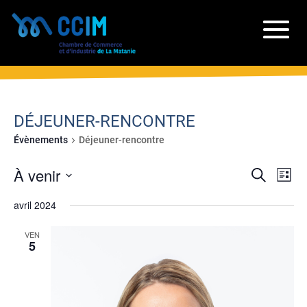
DÉJEUNER-RENCONTRE
Évènements
Déjeuner-rencontre
RECH
NA
À venir
Recherche
Liste
DE
ET
Sélectionnez
VU
avril 2024
NAVIG
une
ÉV
date.
DE
VEN
5
VUES
ÉVÈN