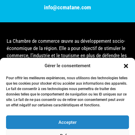
info@ccmatane.com
La Chambre de commerce œuvre au développement socio-
économique de la région. Elle a pour objectif de stimuler le
commerce, l’industrie et le tourisme en plus de défendre les
intérêts de ses membres et de l’ensemble de la
Gérer le consentement
communauté auprès des différentes instances
gouvernementales, que ce soit au niveau municipal,
Pour offrir les meilleures expériences, nous utilisons des technologies telles
que les cookies pour stocker et/ou accéder aux informations des appareils.
provincial ou fédéral.
Le fait de consentir à ces technologies nous permettra de traiter des
données telles que le comportement de navigation ou les ID uniques sur ce
site. Le fait de ne pas consentir ou de retirer son consentement peut avoir
Accueil
un effet négatif sur certaines caractéristiques et fonctions.
Conseil d’Administration
Événements
Accepter
Membres
Nous joindre