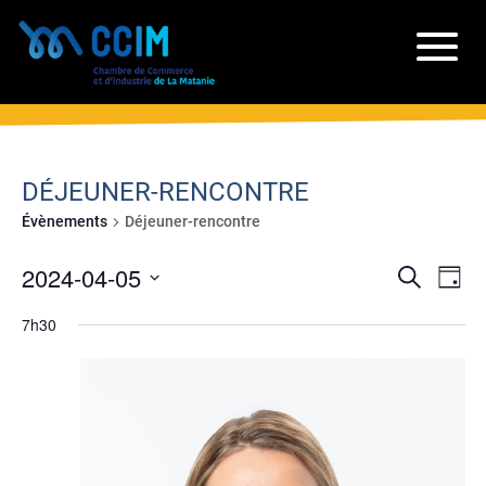
DÉJEUNER-RENCONTRE
Évènements
Déjeuner-rencontre
RECH
NA
2024-04-05
Recherche
Jour
DE
ET
Sélectionnez
VU
7h30
NAVIG
une
ÉV
date.
DE
VUES
ÉVÈN