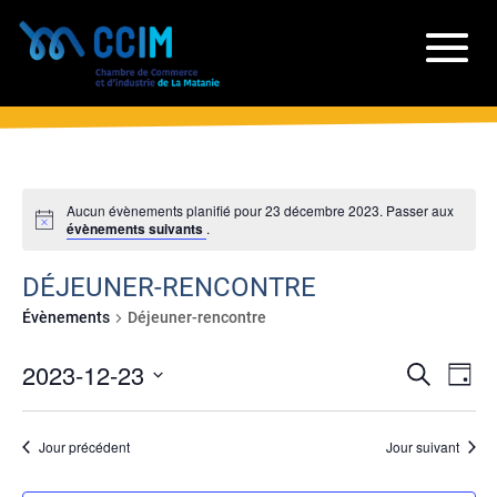
Aucun évènements planifié pour 23 décembre 2023. Passer aux
évènements suivants
.
DÉJEUNER-RENCONTRE
Évènements
Déjeuner-rencontre
RECH
NA
2023-12-23
Recherche
Jour
DE
ET
Sélectionnez
VU
NAVIG
une
ÉV
Jour précédent
Jour suivant
date.
DE