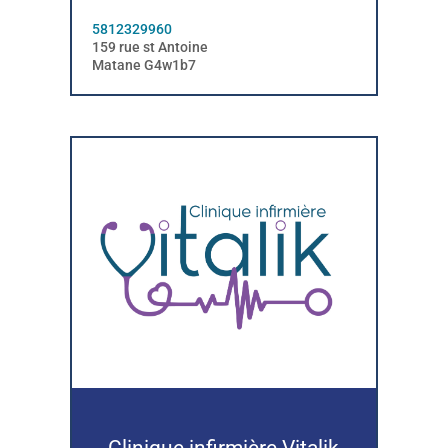
5812329960
159 rue st Antoine
Matane G4w1b7
Clinique infirmière Vitalik