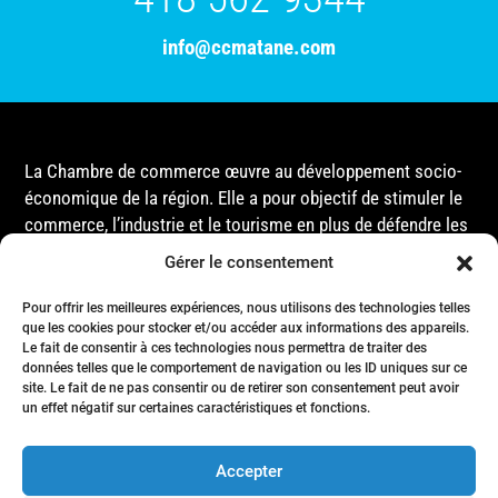
info@ccmatane.com
La Chambre de commerce œuvre au développement socio-
économique de la région. Elle a pour objectif de stimuler le
commerce, l’industrie et le tourisme en plus de défendre les
intérêts de ses membres et de l’ensemble de la
Gérer le consentement
communauté auprès des différentes instances
gouvernementales, que ce soit au niveau municipal,
Pour offrir les meilleures expériences, nous utilisons des technologies telles
provincial ou fédéral.
que les cookies pour stocker et/ou accéder aux informations des appareils.
Le fait de consentir à ces technologies nous permettra de traiter des
données telles que le comportement de navigation ou les ID uniques sur ce
site. Le fait de ne pas consentir ou de retirer son consentement peut avoir
Accueil
un effet négatif sur certaines caractéristiques et fonctions.
Conseil d’Administration
Événements
Accepter
Membres