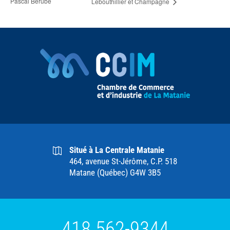
Pascal Bérubé
Lebouthillier et Champagne
Situé à La Centrale Matanie
464, avenue St-Jérôme, C.P. 518
Matane (Québec) G4W 3B5
418 562-9344