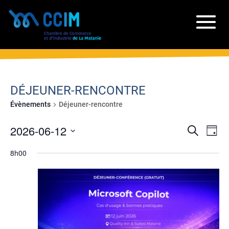
DÉJEUNER-RENCONTRE
Évènements
Déjeuner-rencontre
RECH
NA
2026-06-12
Recherche
Jour
DE
ET
Sélectionnez
VU
8h00
NAVIG
une
ÉV
date.
DE
VUES
ÉVÈN