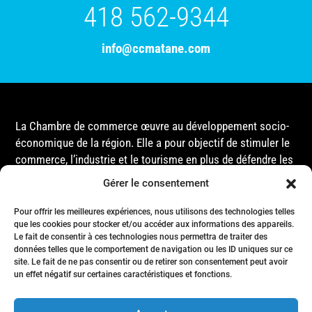
418 562-9344
info@ccmatane.com
La Chambre de commerce œuvre au développement socio-
économique de la région. Elle a pour objectif de stimuler le
commerce, l’industrie et le tourisme en plus de défendre les
intérêts de ses membres et de l’ensemble de la
Gérer le consentement
communauté auprès des différentes instances
gouvernementales, que ce soit au niveau municipal,
Pour offrir les meilleures expériences, nous utilisons des technologies telles
provincial ou fédéral.
que les cookies pour stocker et/ou accéder aux informations des appareils.
Le fait de consentir à ces technologies nous permettra de traiter des
données telles que le comportement de navigation ou les ID uniques sur ce
site. Le fait de ne pas consentir ou de retirer son consentement peut avoir
Accueil
un effet négatif sur certaines caractéristiques et fonctions.
Conseil d’Administration
Événements