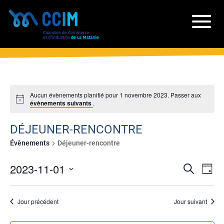
Aucun évènements planifié pour 1 novembre 2023. Passer aux
évènements suivants
.
DÉJEUNER-RENCONTRE
Évènements
Déjeuner-rencontre
RECH
NA
2023-11-01
Recherche
Jour
DE
ET
Sélectionnez
VU
NAVIG
une
ÉV
Jour précédent
Jour suivant
date.
DE