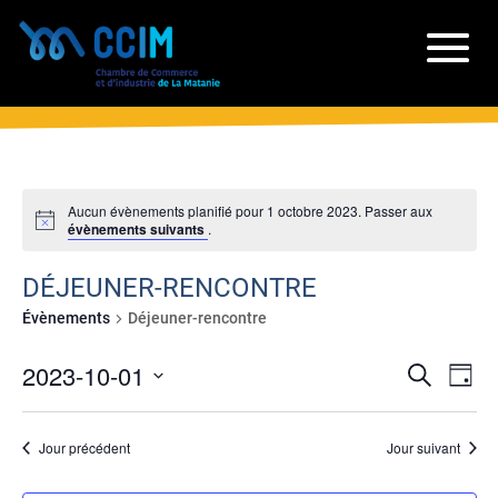
Aucun évènements planifié pour 1 octobre 2023. Passer aux
évènements suivants
.
DÉJEUNER-RENCONTRE
Évènements
Déjeuner-rencontre
RECH
NA
2023-10-01
Recherche
Jour
DE
ET
Sélectionnez
VU
NAVIG
une
ÉV
Jour précédent
Jour suivant
date.
DE