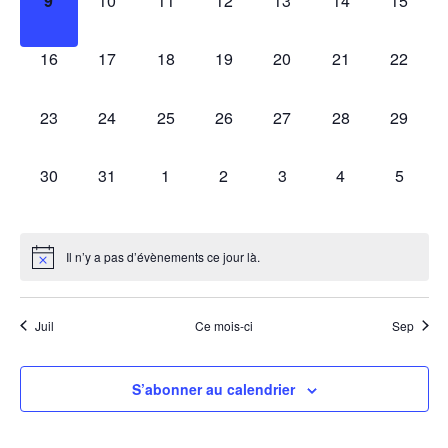
9
10
11
12
13
14
15
évènement,
évènement,
évènement,
évènement,
évènement,
évènement,
évèneme
0
0
0
0
0
0
0
16
17
18
19
20
21
22
évènement,
évènement,
évènement,
évènement,
évènement,
évènement,
évèneme
0
0
0
0
0
0
0
23
24
25
26
27
28
29
évènement,
évènement,
évènement,
évènement,
évènement,
évènement,
évèneme
0
0
0
0
0
0
0
30
31
1
2
3
4
5
évènement,
évènement,
évènement,
évènement,
évènement,
évènement,
évènem
Il n’y a pas d’évènements ce jour là.
Juil
Ce mois-ci
Sep
S’abonner au calendrier