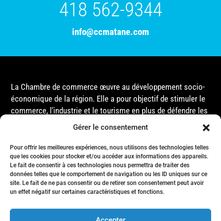
418 562-9344
info@ccmatane.com
La Chambre de commerce œuvre au développement socio-
économique de la région. Elle a pour objectif de stimuler le
commerce, l’industrie et le tourisme en plus de défendre les
intérêts de ses membres et de l’ensemble de la
Gérer le consentement
communauté auprès des différentes instances
gouvernementales, que ce soit au niveau municipal,
Pour offrir les meilleures expériences, nous utilisons des technologies telles
provincial ou fédéral.
que les cookies pour stocker et/ou accéder aux informations des appareils.
Le fait de consentir à ces technologies nous permettra de traiter des
données telles que le comportement de navigation ou les ID uniques sur ce
site. Le fait de ne pas consentir ou de retirer son consentement peut avoir
Accueil
un effet négatif sur certaines caractéristiques et fonctions.
Conseil d’Administration
Événements
Accepter