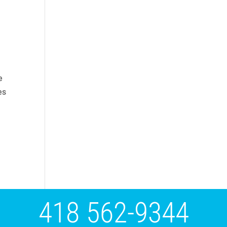
e
es
418 562-9344