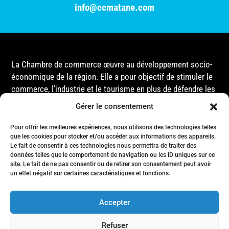
info@ccmatane.com
La Chambre de commerce œuvre au développement socio-
économique de la région. Elle a pour objectif de stimuler le
commerce, l’industrie et le tourisme en plus de défendre les
intérêts de ses membres et de l’ensemble de la
Gérer le consentement
communauté auprès des différentes instances
gouvernementales, que ce soit au niveau municipal,
Pour offrir les meilleures expériences, nous utilisons des technologies telles
provincial ou fédéral.
que les cookies pour stocker et/ou accéder aux informations des appareils.
Le fait de consentir à ces technologies nous permettra de traiter des
données telles que le comportement de navigation ou les ID uniques sur ce
site. Le fait de ne pas consentir ou de retirer son consentement peut avoir
Accueil
un effet négatif sur certaines caractéristiques et fonctions.
Conseil d’Administration
Événements
Accepter
Membres
Nous joindre
Refuser