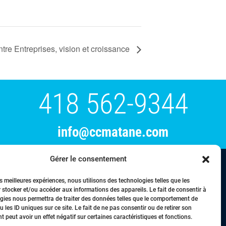
tre Entreprises, vision et croissance
418 562-9344
info@ccmatane.com
Gérer le consentement
tration
Événements
Membres
Nous joindre
es meilleures expériences, nous utilisons des technologies telles que les
 stocker et/ou accéder aux informations des appareils. Le fait de consentir à
gies nous permettra de traiter des données telles que le comportement de
 les ID uniques sur ce site. Le fait de ne pas consentir ou de retirer son
 peut avoir un effet négatif sur certaines caractéristiques et fonctions.