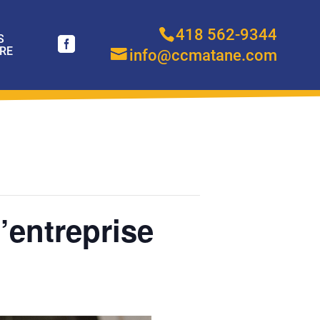
418 562-9344
S
RE
info@ccmatane.com
’entreprise