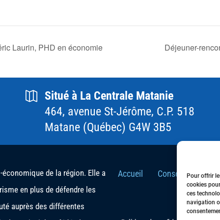
déric Laurin, PHD en économie
Déjeuner-rencon
Situé à La Centrale Matanie
464, avenue St-Jérôme, C.P. 518
Matane (Québec) G4W 3B5
conomique de la région. Elle a
Accueil
Conseil d’Adminis
Pour offrir l
cookies pour
urisme en plus de défendre les
ces technolo
navigation ou
té auprès des différentes
consentement