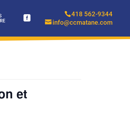
418 562-9344
S
RE
info@ccmatane.com
on et