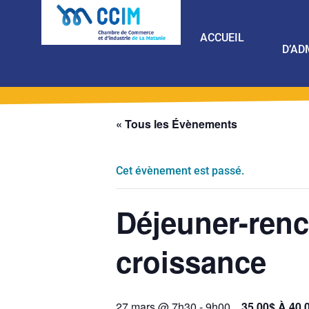
ACCUEIL
D’AD
« Tous les Évènements
Cet évènement est passé.
Déjeuner-renc
croissance
27 mars @ 7h30
-
9h00
35.00$ À 40.