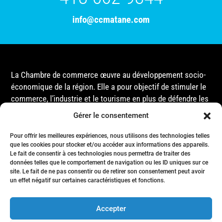
info@ccmatane.com
La Chambre de commerce œuvre au développement socio-
économique de la région. Elle a pour objectif de stimuler le
commerce, l’industrie et le tourisme en plus de défendre les
intérêts de ses membres et de l’ensemble de la
Gérer le consentement
communauté auprès des différentes instances
gouvernementales, que ce soit au niveau municipal,
Pour offrir les meilleures expériences, nous utilisons des technologies telles
que les cookies pour stocker et/ou accéder aux informations des appareils.
provincial ou fédéral.
Le fait de consentir à ces technologies nous permettra de traiter des
données telles que le comportement de navigation ou les ID uniques sur ce
site. Le fait de ne pas consentir ou de retirer son consentement peut avoir
Accueil
un effet négatif sur certaines caractéristiques et fonctions.
Conseil d’Administration
Événements
Accepter
Membres