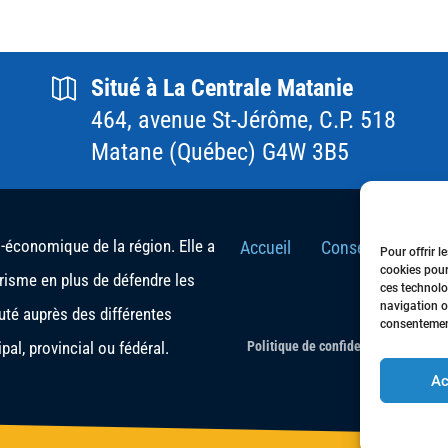
Situé à La Centrale Matanie
464, avenue St-Jérôme, C.P. 518
Matane (Québec) G4W 3B5
conomique de la région. Elle a
Accueil
Conseil d’Adminis
Pour offrir l
cookies pour
urisme en plus de défendre les
ces technolo
navigation ou
té auprès des différentes
consentement
al, provincial ou fédéral.
Politique de confidentialité
- Tous 
Ac