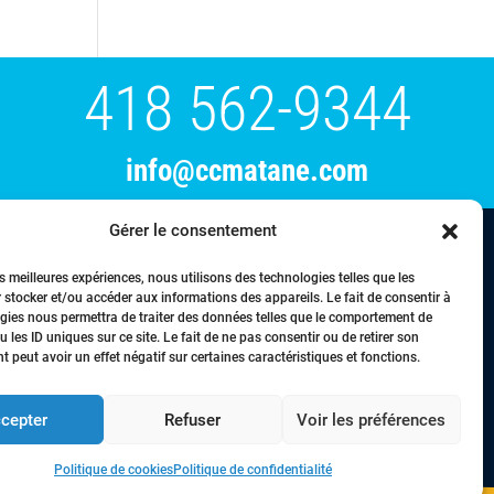
418 562-9344
info@ccmatane.com
Gérer le consentement
tration
Événements
Membres
Nous joindre
es meilleures expériences, nous utilisons des technologies telles que les
 stocker et/ou accéder aux informations des appareils. Le fait de consentir à
gies nous permettra de traiter des données telles que le comportement de
 les ID uniques sur ce site. Le fait de ne pas consentir ou de retirer son
 peut avoir un effet négatif sur certaines caractéristiques et fonctions.
droits réservés © Chambre de commerce de la région de Matane - 2024
cepter
Refuser
Voir les préférences
Politique de cookies
Politique de confidentialité