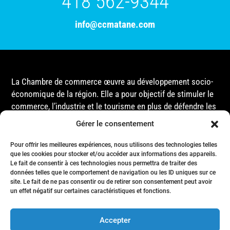
418 562-9344
info@ccmatane.com
La Chambre de commerce œuvre au développement socio-
économique de la région. Elle a pour objectif de stimuler le
commerce, l’industrie et le tourisme en plus de défendre les
intérêts de ses membres et de l’ensemble de la
Gérer le consentement
communauté auprès des différentes instances
gouvernementales, que ce soit au niveau municipal,
Pour offrir les meilleures expériences, nous utilisons des technologies telles
provincial ou fédéral.
que les cookies pour stocker et/ou accéder aux informations des appareils.
Le fait de consentir à ces technologies nous permettra de traiter des
données telles que le comportement de navigation ou les ID uniques sur ce
site. Le fait de ne pas consentir ou de retirer son consentement peut avoir
Accueil
un effet négatif sur certaines caractéristiques et fonctions.
Conseil d’Administration
Événements
Accepter
Membres