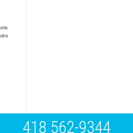
ente
adre
418 562-9344