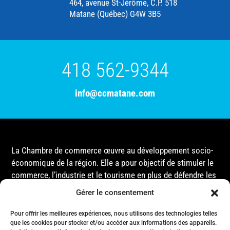
464, avenue St-Jérôme, C.P. 518
Matane (Québec) G4W 3B5
418 562-9344
info@ccmatane.com
La Chambre de commerce œuvre au développement socio-
économique de la région. Elle a pour objectif de stimuler le
commerce, l’industrie et le tourisme en plus de défendre les
intérêts de ses membres et de l’ensemble de la
Gérer le consentement
communauté auprès des différentes instances
gouvernementales, que ce soit au niveau municipal,
Pour offrir les meilleures expériences, nous utilisons des technologies telles
provincial ou fédéral.
que les cookies pour stocker et/ou accéder aux informations des appareils.