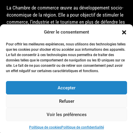
La Chambre de commerce œuvre au développement socio-
économique de la région. Elle a pour objectif de stimuler le
commerce, l’industrie et le tourisme en plus de défendre les
intérêts de ses membres et de l’ensemble de la
Gérer le consentement
communauté auprès des différentes instances
gouvernementales, que ce soit au niveau municipal,
Pour offrir les meilleures expériences, nous utilisons des technologies telles
provincial ou fédéral.
que les cookies pour stocker et/ou accéder aux informations des appareils.
Le fait de consentir à ces technologies nous permettra de traiter des
données telles que le comportement de navigation ou les ID uniques sur ce
site. Le fait de ne pas consentir ou de retirer son consentement peut avoir
Accueil
un effet négatif sur certaines caractéristiques et fonctions.
Conseil d’Administration
Événements
Accepter
Membres
Nous joindre
Refuser
Politique de confidentialité
- Tous droits réservés © Chambre de commerce de la région de Matane
Voir les préférences
- 2024
Politique de cookies
Politique de confidentialité