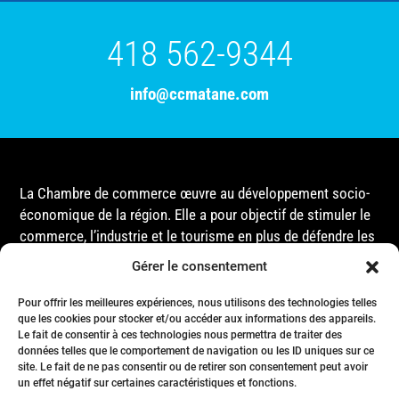
418 562-9344
info@ccmatane.com
La Chambre de commerce œuvre au développement socio-
économique de la région. Elle a pour objectif de stimuler le
commerce, l’industrie et le tourisme en plus de défendre les
intérêts de ses membres et de l’ensemble de la
Gérer le consentement
communauté auprès des différentes instances
gouvernementales, que ce soit au niveau municipal,
Pour offrir les meilleures expériences, nous utilisons des technologies telles
que les cookies pour stocker et/ou accéder aux informations des appareils.
provincial ou fédéral.
Le fait de consentir à ces technologies nous permettra de traiter des
données telles que le comportement de navigation ou les ID uniques sur ce
site. Le fait de ne pas consentir ou de retirer son consentement peut avoir
Accueil
un effet négatif sur certaines caractéristiques et fonctions.