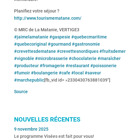
Planifiez votre séjour ?
http://www.tourismematane.com/
© MRC de La Matanie, VERTIGE3
#jaimelamatanie
#gaspesie
#quebecmaritime
#quebecoriginal
#gourmand
#gastronomie
#crevettesdematane
#crevettesnordiques
#fruitsdemer
#vignoble
#microbrasserie
#chocolaterie
#maraîcher
#producteur
#fromagerie
#restaurant
#poissonerie
#fumoir
#boulangerie
#cafe
#local
#saveur
#marchepublic
[fb_vid id= »2330430763881039″]
Source
NOUVELLES RÉCENTES
9 novembre 2025
Le programme Visées est fait pour vous!