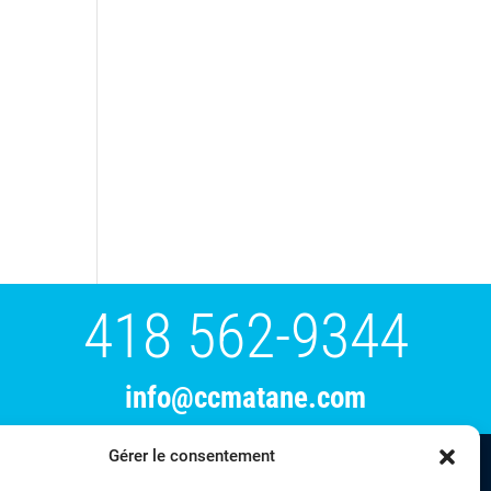
418 562-9344
info@ccmatane.com
Gérer le consentement