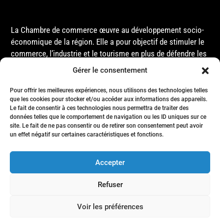
La Chambre de commerce œuvre au développement socio-
économique de la région. Elle a pour objectif de stimuler le
commerce, l’industrie et le tourisme en plus de défendre les
intérêts de ses membres et de l’ensemble de la
Gérer le consentement
communauté auprès des différentes instances
gouvernementales, que ce soit au niveau municipal,
Pour offrir les meilleures expériences, nous utilisons des technologies telles
provincial ou fédéral.
que les cookies pour stocker et/ou accéder aux informations des appareils.
Le fait de consentir à ces technologies nous permettra de traiter des
données telles que le comportement de navigation ou les ID uniques sur ce
site. Le fait de ne pas consentir ou de retirer son consentement peut avoir
Accueil
un effet négatif sur certaines caractéristiques et fonctions.
Conseil d’Administration
Événements
Accepter
Membres
Nous joindre
Refuser
Politique de confidentialité
- Tous droits réservés © Chambre de commerce de la région de Matane
Voir les préférences
- 2024