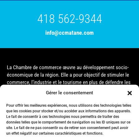
418 562-9344
info@ccmatane.com
La Chambre de commerce œuvre au développement socio-
économique de la région. Elle a pour objectif de stimuler le
commerce, l’industrie et le tourisme en plus de défendre les
intérêts de ses membres et de l’ensemble de la
Gérer le consentement
communauté auprès des différentes instances
gouvernementales, que ce soit au niveau municipal,
Pour offrir les meilleures expériences, nous utilisons des technologies telles
provincial ou fédéral.
que les cookies pour stocker et/ou accéder aux informations des appareils.
Le fait de consentir à ces technologies nous permettra de traiter des
données telles que le comportement de navigation ou les ID uniques sur ce
site. Le fait de ne pas consentir ou de retirer son consentement peut avoir
Accueil
un effet négatif sur certaines caractéristiques et fonctions.