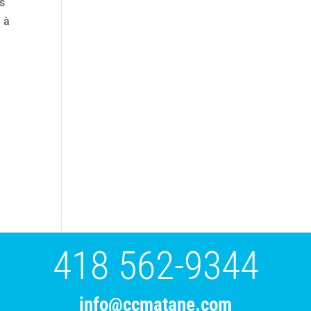
us
é à
418 562-9344
info@ccmatane.com