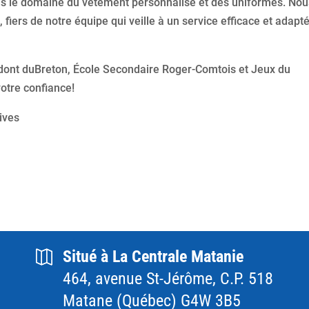
ans le domaine du vêtement personnalisé et des uniformes. No
 fiers de notre équipe qui veille à un service efficace et adapt
 dont duBreton, École Secondaire Roger-Comtois et Jeux du
otre confiance!
ives
Situé à La Centrale Matanie
464, avenue St-Jérôme, C.P. 518
Matane (Québec) G4W 3B5