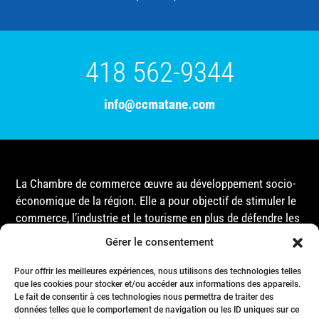
418 562-9344
info@ccmatane.com
La Chambre de commerce œuvre au développement socio-
économique de la région. Elle a pour objectif de stimuler le
commerce, l’industrie et le tourisme en plus de défendre les
intérêts de ses membres et de l’ensemble de la
Gérer le consentement
communauté auprès des différentes instances
gouvernementales, que ce soit au niveau municipal,
Pour offrir les meilleures expériences, nous utilisons des technologies telles
provincial ou fédéral.
que les cookies pour stocker et/ou accéder aux informations des appareils.
Le fait de consentir à ces technologies nous permettra de traiter des
données telles que le comportement de navigation ou les ID uniques sur ce