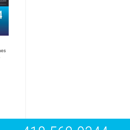
mes
y