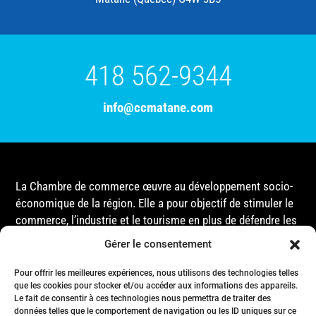
418 562-9344
info@ccmatane.com
La Chambre de commerce œuvre au développement socio-
économique de la région. Elle a pour objectif de stimuler le
commerce, l’industrie et le tourisme en plus de défendre les
intérêts de ses membres et de l’ensemble de la
Gérer le consentement
communauté auprès des différentes instances
gouvernementales, que ce soit au niveau municipal,
Pour offrir les meilleures expériences, nous utilisons des technologies telles
que les cookies pour stocker et/ou accéder aux informations des appareils.
provincial ou fédéral.
Le fait de consentir à ces technologies nous permettra de traiter des
données telles que le comportement de navigation ou les ID uniques sur ce