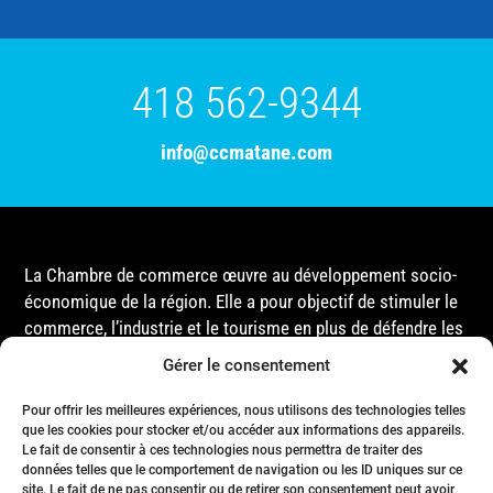
418 562-9344
info@ccmatane.com
La Chambre de commerce œuvre au développement socio-
économique de la région. Elle a pour objectif de stimuler le
commerce, l’industrie et le tourisme en plus de défendre les
intérêts de ses membres et de l’ensemble de la
Gérer le consentement
communauté auprès des différentes instances
gouvernementales, que ce soit au niveau municipal,
Pour offrir les meilleures expériences, nous utilisons des technologies telles
que les cookies pour stocker et/ou accéder aux informations des appareils.
provincial ou fédéral.
Le fait de consentir à ces technologies nous permettra de traiter des
données telles que le comportement de navigation ou les ID uniques sur ce
site. Le fait de ne pas consentir ou de retirer son consentement peut avoir