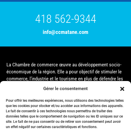
418 562-9344
info@ccmatane.com
La Chambre de commerce œuvre au développement socio-
économique de la région. Elle a pour objectif de stimuler le
commerce, l’industrie et le tourisme en plus de défendre les
intérêts de ses membres et de l’ensemble de la
Gérer le consentement
communauté auprès des différentes instances
gouvernementales, que ce soit au niveau municipal,
Pour offrir les meilleures expériences, nous utilisons des technologies telles
que les cookies pour stocker et/ou accéder aux informations des appareils.
provincial ou fédéral.
Le fait de consentir à ces technologies nous permettra de traiter des
données telles que le comportement de navigation ou les ID uniques sur ce
site. Le fait de ne pas consentir ou de retirer son consentement peut avoir
Accueil
un effet négatif sur certaines caractéristiques et fonctions.