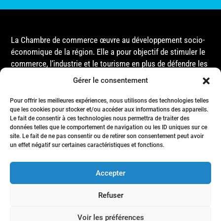
La Chambre de commerce œuvre au développement socio-
économique de la région. Elle a pour objectif de stimuler le
commerce, l’industrie et le tourisme en plus de défendre les
intérêts de ses membres et de l’ensemble de la
Gérer le consentement
communauté auprès des différentes instances
gouvernementales, que ce soit au niveau municipal,
Pour offrir les meilleures expériences, nous utilisons des technologies telles
provincial ou fédéral.
que les cookies pour stocker et/ou accéder aux informations des appareils.
Le fait de consentir à ces technologies nous permettra de traiter des
données telles que le comportement de navigation ou les ID uniques sur ce
site. Le fait de ne pas consentir ou de retirer son consentement peut avoir
Accueil
un effet négatif sur certaines caractéristiques et fonctions.
Conseil d’Administration
Événements
Accepter
Membres
Nous joindre
Refuser
Politique de confidentialité
- Tous droits réservés © Chambre de commerce de la région de Matane
Voir les préférences
- 2024