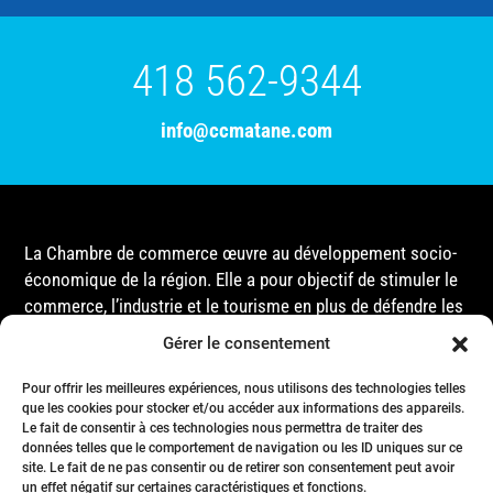
418 562-9344
info@ccmatane.com
La Chambre de commerce œuvre au développement socio-
économique de la région. Elle a pour objectif de stimuler le
commerce, l’industrie et le tourisme en plus de défendre les
intérêts de ses membres et de l’ensemble de la
Gérer le consentement
communauté auprès des différentes instances
gouvernementales, que ce soit au niveau municipal,
Pour offrir les meilleures expériences, nous utilisons des technologies telles
que les cookies pour stocker et/ou accéder aux informations des appareils.
provincial ou fédéral.
Le fait de consentir à ces technologies nous permettra de traiter des
données telles que le comportement de navigation ou les ID uniques sur ce
site. Le fait de ne pas consentir ou de retirer son consentement peut avoir
Accueil
un effet négatif sur certaines caractéristiques et fonctions.