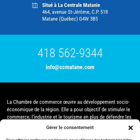
Situé à La Centrale Matanie
464, avenue St-Jérôme, C.P. 518
Matane (Québec) G4W 3B5
418 562-9344
info@ccmatane.com
La Chambre de commerce œuvre au développement socio-
économique de la région. Elle a pour objectif de stimuler le
commerce, l’industrie et le tourisme en plus de défendre les
intérêts de ses membres et de l’ensemble de la
Gérer le consentement
communauté auprès des différentes instances
gouvernementales, que ce soit au niveau municipal,