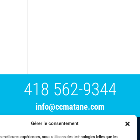
418 562-9344
info@ccmatane.com
Gérer le consentement
tration
Événements
Membres
Nous joindre
es meilleures expériences, nous utilisons des technologies telles que les