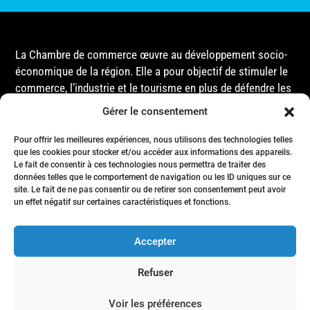
La Chambre de commerce œuvre au développement socio-
économique de la région. Elle a pour objectif de stimuler le
commerce, l’industrie et le tourisme en plus de défendre les
intérêts de ses membres et de l’ensemble de la
Gérer le consentement
communauté auprès des différentes instances
gouvernementales, que ce soit au niveau municipal,
Pour offrir les meilleures expériences, nous utilisons des technologies telles
que les cookies pour stocker et/ou accéder aux informations des appareils.
provincial ou fédéral.
Le fait de consentir à ces technologies nous permettra de traiter des
données telles que le comportement de navigation ou les ID uniques sur ce
site. Le fait de ne pas consentir ou de retirer son consentement peut avoir
Accueil
un effet négatif sur certaines caractéristiques et fonctions.
Conseil d’Administration
Événements
Accepter
Membres
Nous joindre
Refuser
Politique de confidentialité
- Tous droits réservés © Chambre de commerce de la région de Matane
Voir les préférences
- 2024