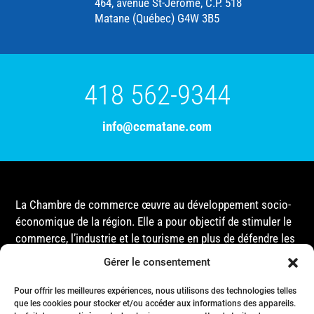
464, avenue St-Jérôme, C.P. 518
Matane (Québec) G4W 3B5
418 562-9344
info@ccmatane.com
La Chambre de commerce œuvre au développement socio-
économique de la région. Elle a pour objectif de stimuler le
commerce, l’industrie et le tourisme en plus de défendre les
intérêts de ses membres et de l’ensemble de la
Gérer le consentement
communauté auprès des différentes instances
gouvernementales, que ce soit au niveau municipal,
Pour offrir les meilleures expériences, nous utilisons des technologies telles
provincial ou fédéral.
que les cookies pour stocker et/ou accéder aux informations des appareils.