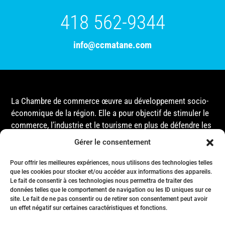
418 562-9344
info@ccmatane.com
La Chambre de commerce œuvre au développement socio-
économique de la région. Elle a pour objectif de stimuler le
commerce, l’industrie et le tourisme en plus de défendre les
intérêts de ses membres et de l’ensemble de la
Gérer le consentement
communauté auprès des différentes instances
gouvernementales, que ce soit au niveau municipal,
Pour offrir les meilleures expériences, nous utilisons des technologies telles
provincial ou fédéral.
que les cookies pour stocker et/ou accéder aux informations des appareils.
Le fait de consentir à ces technologies nous permettra de traiter des
données telles que le comportement de navigation ou les ID uniques sur ce
site. Le fait de ne pas consentir ou de retirer son consentement peut avoir
Accueil
un effet négatif sur certaines caractéristiques et fonctions.
Conseil d’Administration