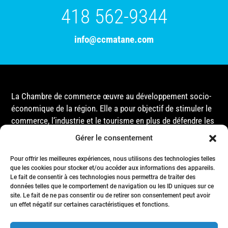
418 562-9344
info@ccmatane.com
La Chambre de commerce œuvre au développement socio-
économique de la région. Elle a pour objectif de stimuler le
commerce, l’industrie et le tourisme en plus de défendre les
intérêts de ses membres et de l’ensemble de la
Gérer le consentement
communauté auprès des différentes instances
gouvernementales, que ce soit au niveau municipal,
Pour offrir les meilleures expériences, nous utilisons des technologies telles
que les cookies pour stocker et/ou accéder aux informations des appareils.
provincial ou fédéral.
Le fait de consentir à ces technologies nous permettra de traiter des
données telles que le comportement de navigation ou les ID uniques sur ce
site. Le fait de ne pas consentir ou de retirer son consentement peut avoir
Accueil
un effet négatif sur certaines caractéristiques et fonctions.
Conseil d’Administration
Événements