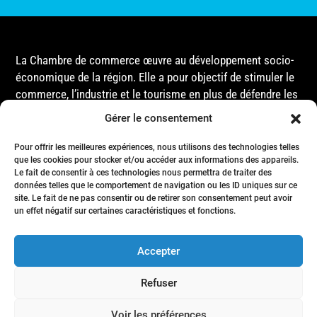
La Chambre de commerce œuvre au développement socio-
économique de la région. Elle a pour objectif de stimuler le
commerce, l’industrie et le tourisme en plus de défendre les
intérêts de ses membres et de l’ensemble de la
Gérer le consentement
communauté auprès des différentes instances
gouvernementales, que ce soit au niveau municipal,
Pour offrir les meilleures expériences, nous utilisons des technologies telles
que les cookies pour stocker et/ou accéder aux informations des appareils.
provincial ou fédéral.
Le fait de consentir à ces technologies nous permettra de traiter des
données telles que le comportement de navigation ou les ID uniques sur ce
site. Le fait de ne pas consentir ou de retirer son consentement peut avoir
Accueil
un effet négatif sur certaines caractéristiques et fonctions.
Conseil d’Administration
Événements
Accepter
Membres
Nous joindre
Refuser
Politique de confidentialité
- Tous droits réservés © Chambre de commerce de la région de Matane
Voir les préférences