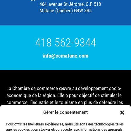
464, avenue St-Jérôme, C.P. 518
Matane (Québec) G4W 3B5
418 562-9344
info@ccmatane.com
La Chambre de commerce œuvre au développement socio-
économique de la région. Elle a pour objectif de stimuler le
commerce, l’industrie et le tourisme en plus de défendre les
intérêts de ses membres et de l’ensemble de la
Gérer le consentement
communauté auprès des différentes instances
gouvernementales, que ce soit au niveau municipal,
Pour offrir les meilleures expériences, nous utilisons des technologies telles
que les cookies pour stocker et/ou accéder aux informations des appareils.
provincial ou fédéral.