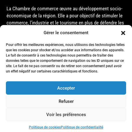
La Chambre de commerce œuvre au développement socio-
économique de la région. Elle a pour objectif de stimuler le
commerce, l’industrie et le tourisme en plus de défendre les
intérêts de ses membres et de l’ensemble de la
Gérer le consentement
communauté auprès des différentes instances
gouvernementales, que ce soit au niveau municipal,
Pour offrir les meilleures expériences, nous utilisons des technologies telles
provincial ou fédéral.
que les cookies pour stocker et/ou accéder aux informations des appareils.
Le fait de consentir à ces technologies nous permettra de traiter des
données telles que le comportement de navigation ou les ID uniques sur ce
site. Le fait de ne pas consentir ou de retirer son consentement peut avoir
Accueil
un effet négatif sur certaines caractéristiques et fonctions.
Conseil d’Administration
Événements
Accepter
Membres
Nous joindre
Refuser
Politique de confidentialité
- Tous droits réservés © Chambre de commerce de la région de Matane
Voir les préférences
- 2024
Politique de cookies
Politique de confidentialité