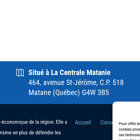
Situé à La Centrale Matanie
464, avenue St-Jérôme, C.P. 518
Matane (Québec) G4W 3B5
conomique de la région. Elle a
Accueil
Conseil d’Adminis
Pour offrir l
cookies pour
urisme en plus de défendre les
ces technolo