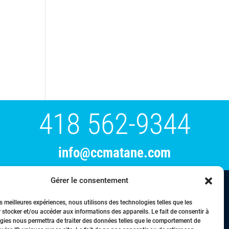
418 562-9344
info@ccmatane.com
Gérer le consentement
tration
Événements
Membres
Nous joindre
es meilleures expériences, nous utilisons des technologies telles que les
 stocker et/ou accéder aux informations des appareils. Le fait de consentir à
gies nous permettra de traiter des données telles que le comportement de