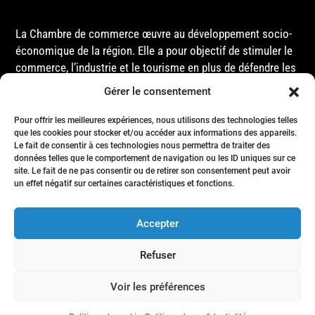
La Chambre de commerce œuvre au développement socio-
économique de la région. Elle a pour objectif de stimuler le
commerce, l’industrie et le tourisme en plus de défendre les
intérêts de ses membres et de l’ensemble de la
Gérer le consentement
communauté auprès des différentes instances
gouvernementales, que ce soit au niveau municipal,
Pour offrir les meilleures expériences, nous utilisons des technologies telles
que les cookies pour stocker et/ou accéder aux informations des appareils.
provincial ou fédéral.
Le fait de consentir à ces technologies nous permettra de traiter des
données telles que le comportement de navigation ou les ID uniques sur ce
site. Le fait de ne pas consentir ou de retirer son consentement peut avoir
Accueil
un effet négatif sur certaines caractéristiques et fonctions.
Conseil d’Administration
Événements
Accepter
Membres
Nous joindre
Refuser
Politique de confidentialité
- Tous droits réservés © Chambre de commerce de la région de Matane
Voir les préférences
- 2024