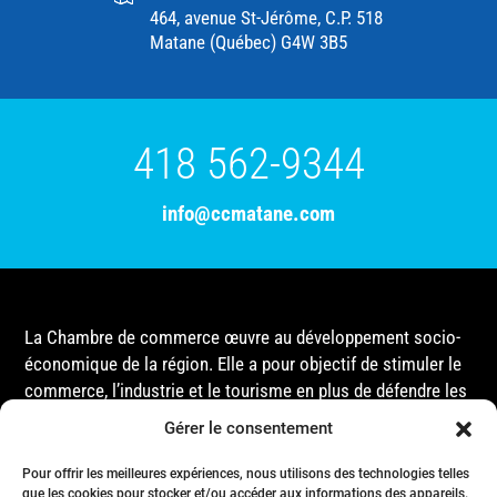
464, avenue St-Jérôme, C.P. 518
Matane (Québec) G4W 3B5
418 562-9344
info@ccmatane.com
La Chambre de commerce œuvre au développement socio-
économique de la région. Elle a pour objectif de stimuler le
commerce, l’industrie et le tourisme en plus de défendre les
intérêts de ses membres et de l’ensemble de la
Gérer le consentement
communauté auprès des différentes instances
gouvernementales, que ce soit au niveau municipal,
Pour offrir les meilleures expériences, nous utilisons des technologies telles
provincial ou fédéral.
que les cookies pour stocker et/ou accéder aux informations des appareils.