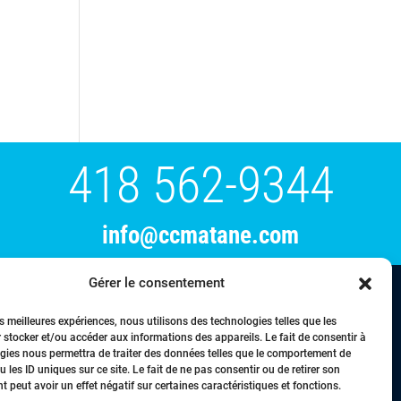
418 562-9344
info@ccmatane.com
Gérer le consentement
tration
Événements
Membres
Nous joindre
es meilleures expériences, nous utilisons des technologies telles que les
 stocker et/ou accéder aux informations des appareils. Le fait de consentir à
gies nous permettra de traiter des données telles que le comportement de
 les ID uniques sur ce site. Le fait de ne pas consentir ou de retirer son
 peut avoir un effet négatif sur certaines caractéristiques et fonctions.