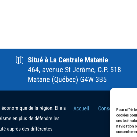
Situé à La Centrale Matanie
464, avenue St-Jérôme, C.P. 518
Matane (Québec) G4W 3B5
conomique de la région. Elle a
Accueil
Conseil d’Adminis
Pour offrir l
cookies pour
urisme en plus de défendre les
ces technolo
navigation ou
té auprès des différentes
consentement