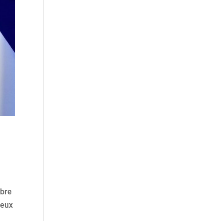
mbre
reux