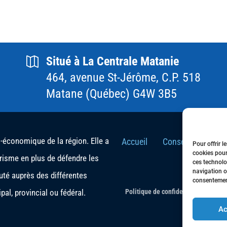
Situé à La Centrale Matanie
464, avenue St-Jérôme, C.P. 518
Matane (Québec) G4W 3B5
conomique de la région. Elle a
Accueil
Conseil d’Adminis
Pour offrir l
cookies pour
urisme en plus de défendre les
ces technolo
navigation ou
té auprès des différentes
consentement
al, provincial ou fédéral.
Politique de confidentialité
- Tous 
Ac