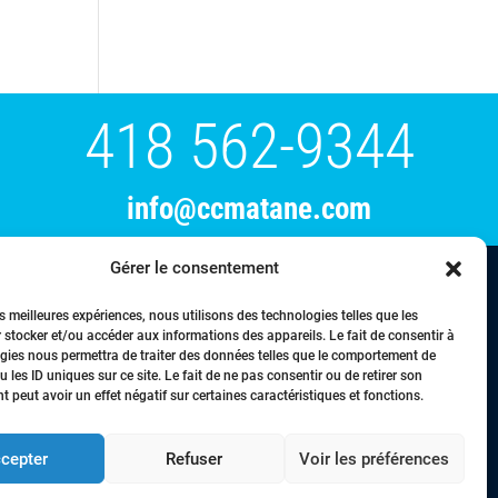
418 562-9344
info@ccmatane.com
Gérer le consentement
tration
Événements
Membres
Nous joindre
es meilleures expériences, nous utilisons des technologies telles que les
 stocker et/ou accéder aux informations des appareils. Le fait de consentir à
gies nous permettra de traiter des données telles que le comportement de
 les ID uniques sur ce site. Le fait de ne pas consentir ou de retirer son
 peut avoir un effet négatif sur certaines caractéristiques et fonctions.
droits réservés © Chambre de commerce de la région de Matane - 2024
cepter
Refuser
Voir les préférences