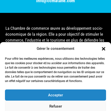
info@ccmatane.com
La Chambre de commerce œuvre au développement socio-
économique de la région. Elle a pour objectif de stimuler le
commerce, l’industrie et le tourisme en plus de défendre les
intérêts de ses membres et de l’ensemble de la
Gérer le consentement
communauté auprès des différentes instances
gouvernementales, que ce soit au niveau municipal,
Pour offrir les meilleures expériences, nous utilisons des technologies telles
provincial ou fédéral.
que les cookies pour stocker et/ou accéder aux informations des appareils.
Le fait de consentir à ces technologies nous permettra de traiter des
données telles que le comportement de navigation ou les ID uniques sur ce
site. Le fait de ne pas consentir ou de retirer son consentement peut avoir
Accueil
un effet négatif sur certaines caractéristiques et fonctions.
Conseil d’Administration
Événements
Accepter
Membres
Nous joindre
Refuser