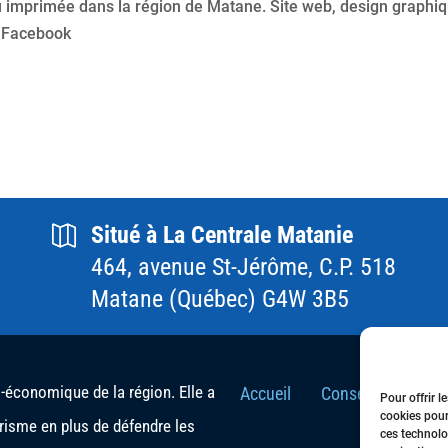
 imprimée dans la région de Matane. Site web, design graphiq
n Facebook
Situé à La Centrale Matanie
464, avenue St-Jérôme, C.P. 518
Matane (Québec) G4W 3B5
conomique de la région. Elle a
Accueil
Conseil d’Adminis
Pour offrir l
cookies pour
urisme en plus de défendre les
ces technolo