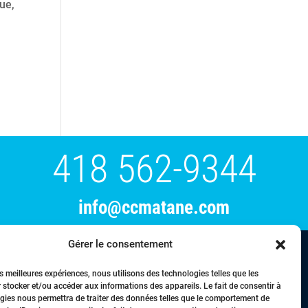
ue,
418 562-9344
info@ccmatane.com
Gérer le consentement
tration
Événements
Membres
Nous joindre
es meilleures expériences, nous utilisons des technologies telles que les
 stocker et/ou accéder aux informations des appareils. Le fait de consentir à
gies nous permettra de traiter des données telles que le comportement de