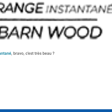
antané
, bravo, c’est très beau ?